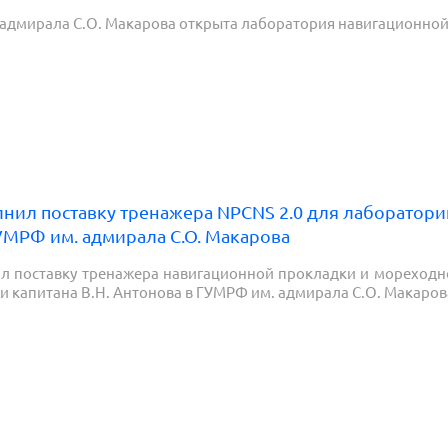
адмирала С.О. Макарова открыта лаборатория навигационной 
ил поставку тренажера NPCNS 2.0 для лаборатори
УМРФ им. адмирала С.О. Макарова
 поставку тренажера навигационной прокладки и мореходн
 капитана В.Н. Антонова в ГУМРФ им. адмирала С.О. Макарова