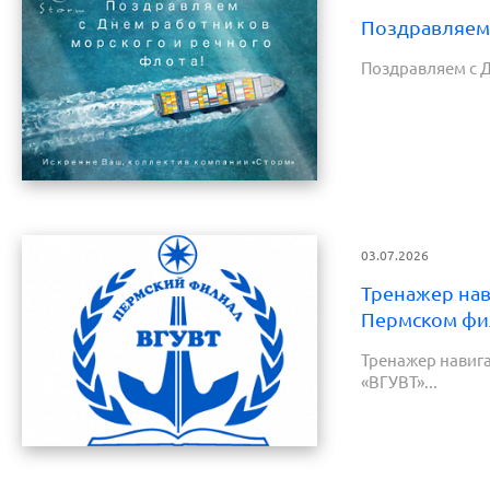
Поздравляем 
Поздравляем с Д
03.07.2026
Тренажер нав
Пермском фи
Тренажер навиг
«ВГУВТ»...