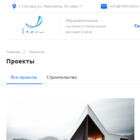
г. Москва, ул. Лавочкина, 34, офис 1
info@100rmsim.r
Образовательные
Гл
системы и технологии
на море и реке
Главная
/
Проекты
Проекты
Все проекты
Строительство