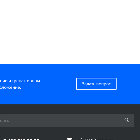
нии и тренажерном
Задать вопрос
едложение.