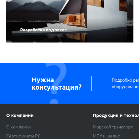
Разработка под заказ
Нужна
Подробно ра
консультация?
оборудовании
О компании
Продукция и техно
О компании
Морской транспорт
Сертификаты РС
МПУ и шельф