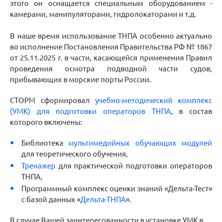
этого он оснащается специальным оборудованием -
камерами, манипуляторами, гидролокаторами и т.д.
В наше время использование ТНПА особенно актуально
во исполнение Постановления Правительства РФ № 1867
от 25.11.2025 г. в части, касающейся применения Правил
проведения осмотра подводной части судов,
прибывающих в морские порты России.
СТОРМ сформировал
учебно-методический комплекс
(УМК) для подготовки операторов ТНПА
, в состав
которого включены:
Библиотека
мультимедийных обучающих модулей
для теоретического обучения,
Тренажер
для практической подготовки операторов
ТНПА,
Программный комплекс оценки знаний «Дельта-Тест»
с базой данных «
Дельта-ТНПА
».
В случае Вашей заинтересованности в установке УМК в