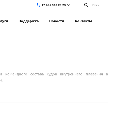
+7 495 510 23 23
Поиск
слуги
Поддержка
Новости
Контакты
й командного состава судов внутреннего плавания в
и.