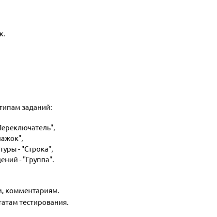
к.
типам заданий:
"Переключатель",
лажок",
уры - "Строка",
ений - "Группа".
м, комментариям.
татам тестирования.