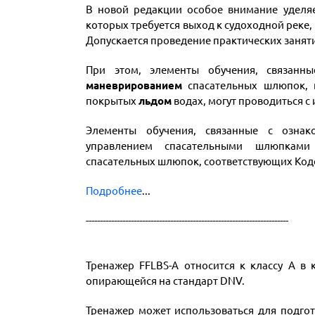
В новой редакции особое внимание уделяе
которых требуется выход к судоходной реке, 
Допускается проведение практических заняти
При этом, элементы обучения, связан
маневрированием
спасательных шлюпок, 
покрытых
льдом
водах, могут проводиться 
Элементы обучения, связанные с озна
управлением спасательными шлюпкам
спасательных шлюпок, соответствующих Коде
Подробнее
...
------------------------------------------------------------------------
Т
ренажер FFLBS-A относится к классу A в
опирающейся на стандарт DNV.
Тренажер может использоваться для подго