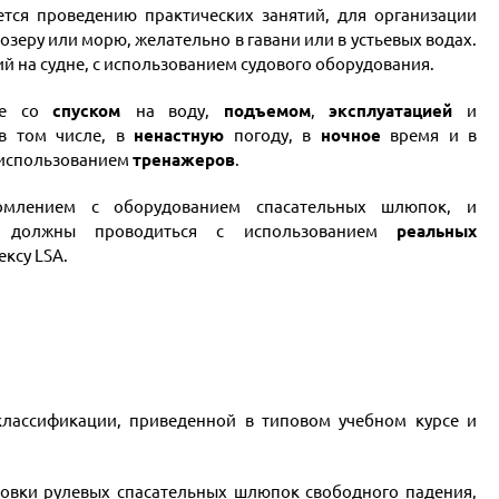
тся проведению практических занятий, для организации
озеру или морю, желательно в гавани или в устьевых водах.
й на судне, с использованием судового оборудования.
ные со
спуском
на воду,
подъемом
,
эксплуатацией
и
в том числе, в
ненастную
погоду, в
ночное
время и в
с использованием
тренажеров
.
комлением с оборудованием спасательных шлюпок, и
и должны проводиться с использованием
реальных
ксу LSA.
 классификации, приведенной в типовом учебном курсе и
товки рулевых спасательных шлюпок свободного падения,