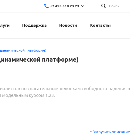
+7 495 510 23 23
Поиск
слуги
Поддержка
Новости
Контакты
 динамической платформе)
динамической платформе)
циалистов по спасательным шлюпкам свободного падения в
и модельным курсом 1.23.
:: Загрузить описание