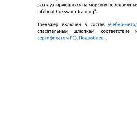
эксплуатирующихся на морских передвижных 
Lifeboat Coxswain Training
".
Тренажер включен в состав
учебно-мето
спасательным шлюпкам, соответствие 
с
ертификатом РС
).
Подробнее...