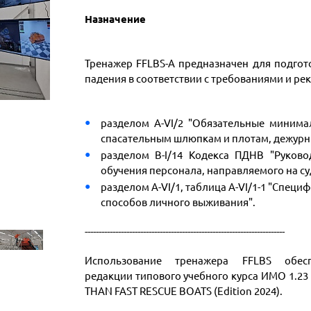
Назначение
Тренажер FFLBS-A предназначен для подго
падения в соответствии с требованиями и р
разделом A-VI/2 "Обязательные минима
спасательным шлюпкам и плотам, дежур
разделом B-I/14 Кодекса ПДНВ "Руково
обучения персонала, направляемого на с
разделом A-VI/1, таблица A-VI/1-1 "Спец
способов личного выживания".
------------------------------------------------------------------------
Использование тренажера FFLBS обес
редакции типового учебного курса ИМО 1.2
THAN FAST RESCUE BOATS (Edition 2024).