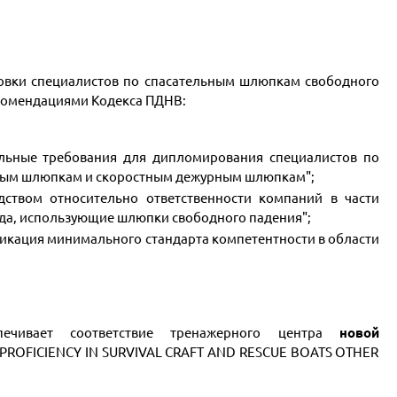
товки специалистов по спасательным шлюпкам свободного
екомендациями Кодекса ПДНВ:
льные требования для дипломирования специалистов по
ным шлюпкам и скоростным дежурным шлюпкам";
дством относительно ответственности компаний в части
уда, использующие шлюпки свободного падения";
ификация минимального стандарта компетентности в области
печивает соответствие тренажерного центра
новой
3 PROFICIENCY IN SURVIVAL CRAFT AND RESCUE BOATS OTHER