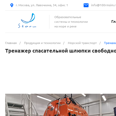
г. Москва, ул. Лавочкина, 34, офис 1
info@100rmsim.r
Образовательные
Гл
системы и технологии
на море и реке
Главная
/
Продукция и технологии
/
Морской транспорт
/
Тренаже
Тренажер спасательной шлюпки свободно