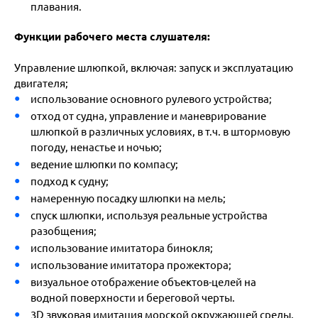
плавания.
Функции рабочего места слушателя:
Управление шлюпкой, включая:
запуск и эксплуатацию
двигателя;
использование основного рулевого устройства;
отход от судна, управление и маневрирование
шлюпкой в
различных условиях, в т.ч. в штормовую
погоду, ненастье и
ночью;
ведение шлюпки по компасу;
подход к судну;
намеренную посадку шлюпки на мель;
спуск шлюпки, используя реальные устройства
разобщения;
использование имитатора бинокля;
использование имитатора прожектора;
визуальное отображение объектов-целей на
водной
поверхности и береговой черты.
3D звуковая имитация морской окружающей среды.