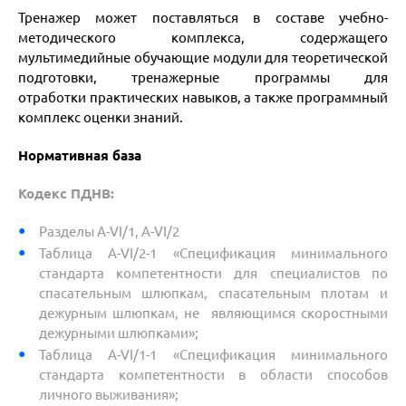
Тренажер может поставляться в составе учебно-
методического
комплекса, содержащего
мультимедийные обучающие модули для
теоретической
подготовки, тренажерные
программы для
отработки
практических навыков, а также программный
комплекс оценки
знаний.
Нормативная база
Кодекс ПДНВ:
Разделы A-VI/1, A-VI/2
Таблица A-VI/2-1 «Спецификация минимального
стандарта
компетентности для специалистов по
спасательным
шлюпкам, спасательным плотам и
дежурным шлюпкам, не
являющимся скоростными
дежурными шлюпками»;
Таблица A-VI/1-1 «Спецификация минимального
стандарта
компетентности в области способов
личного выживания»;