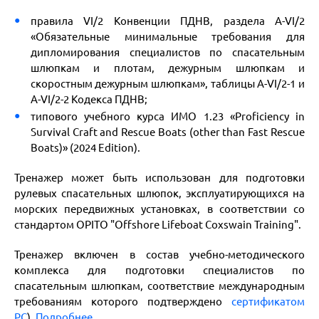
правила VI/2 Конвенции ПДНВ, раздела A-VI/2
«Обязательные минимальные требования для
дипломирования специалистов по спасательным
шлюпкам и плотам, дежурным шлюпкам и
скоростным дежурным шлюпкам», таблицы A-VI/2-1 и
A-VI/2-2 Кодекса ПДНВ;
типового учебного курса ИМО 1.23 «Proficiency in
Survival Craft and Rescue Boats (other than Fast Rescue
Boats)» (2024 Edition).
Тренажер может быть использован для подготовки
рулевых спасательных шлюпок, эксплуатирующихся на
морских передвижных установках, в соответствии со
стандартом OPITO "Offshore Lifeboat Coxswain Training".
Тренажер включен в состав учебно-методического
комплекса для подготовки специалистов по
спасательным шлюпкам, соответствие международным
требованиям которого подтверждено
сертификатом
РС
).
Подробнее...