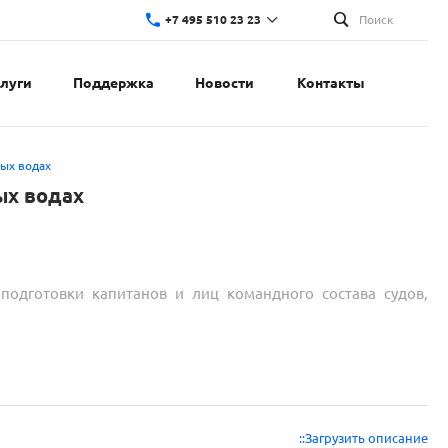
+7 495 510 23 23
Поиск
слуги
Поддержка
Новости
Контакты
ых водах
ых водах
подготовки капитанов и лиц командного состава судов,
::Загрузить описание