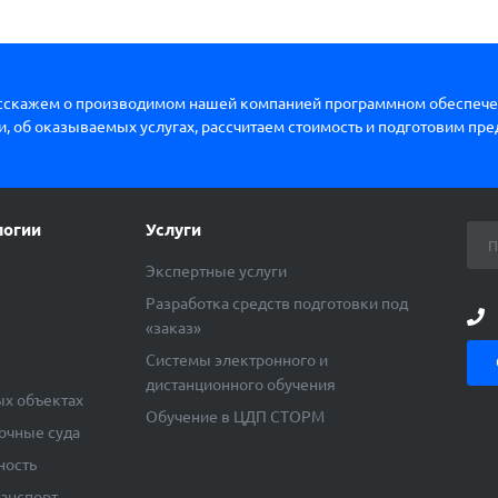
сскажем о производимом нашей компанией программном обеспече
, об оказываемых услугах, рассчитаем стоимость и подготовим пр
логии
Услуги
Экспертные услуги
Разработка средств подготовки под
«заказ»
ы
Системы электронного и
дистанционного обучения
ых объектах
Обучение в ЦДП СТОРМ
очные суда
ность
ранспорт