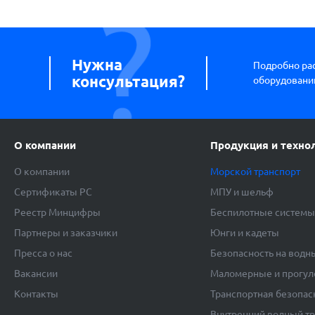
Нужна
Подробно ра
консультация?
оборудовании
О компании
Продукция и техно
О компании
Морской транспорт
Сертификаты РС
МПУ и шельф
Реестр Минцифры
Беспилотные систем
Партнеры и заказчики
Юнги и кадеты
Пресса о нас
Безопасность на водн
Вакансии
Маломерные и прогул
Контакты
Транспортная безопас
Внутренний водный т