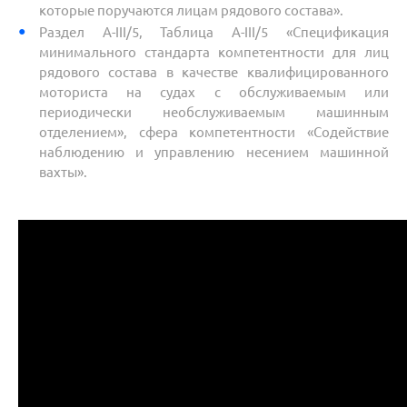
которые поручаются лицам рядового состава».
Раздел A-III/5, Таблица A-III/5 «Спецификация
минимального стандарта компетентности для лиц
рядового состава в качестве квалифицированного
моториста на судах с обслуживаемым или
периодически необслуживаемым машинным
отделением», сфера компетентности «Содействие
наблюдению и управлению несением машинной
вахты».