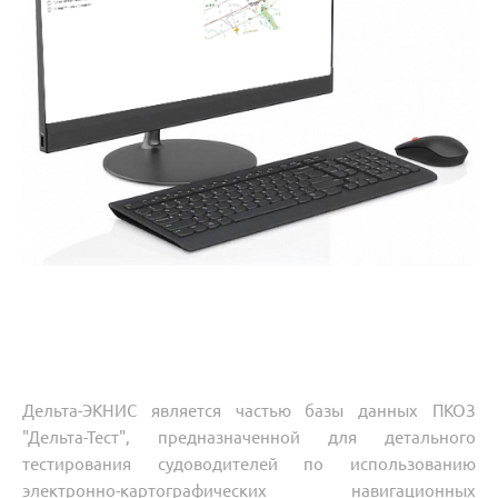
Дельта-ЭКНИС является частью базы данных
ПКОЗ
"Дельта-Тест"
, предназначенной для детального
тестирования судоводителей по использованию
электронно-картографических навигационных