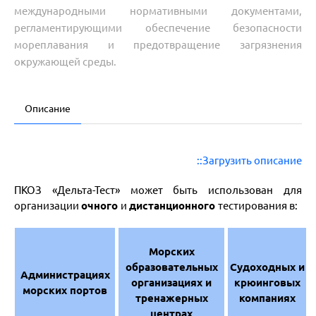
международными нормативными документами,
регламентирующими обеспечение безопасности
мореплавания и предотвращение загрязнения
окружающей среды.
Описание
::Загрузить описание
ПКОЗ «Дельта-Тест» может быть использован для
организации
очного
и
дистанционного
тестирования в:
Морских
образовательных
Судоходных и
Администрациях
организациях и
крюинговых
морских портов
тренажерных
компаниях
центрах