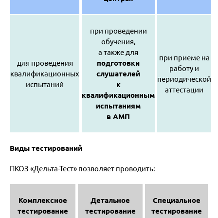
при проведении
обучения,
а также для
при приеме на
для проведения
подготовки
работу и
квалификационных
слушателей
периодической
испытаний
к
аттестации
квалификационным
испытаниям
в АМП
Виды тестирований
ПКОЗ «Дельта-Тест» позволяет проводить:
Комплексное
Детальное
Специальное
тестирование
тестирование
тестирование