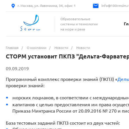
г. Москва, ул. Лавочкина, 34, офис 1
info@100rmsim.r
Образовательные
Гл
системы и технологии
на море и реке
Главная
/
О компании
/
Новости
/
Новости
СТОРМ установит ПКПЗ "Дельта-Фарватер
09.09.2019
Программный комплекс проверки знаний (ПКПЗ) «
Дель
проверки знаний:
морских лоцманов, в соответствии с международны
капитанов с целью предоставления им права осущес
Приказа Минтранса России от 20.09.2016 № 270 и п
База тестовых заданий ПКПЗ состоит из двух частей: