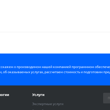
сскажем о производимом нашей компанией программном обеспече
, об оказываемых услугах, рассчитаем стоимость и подготовим пр
логии
Услуги
Экспертные услуги