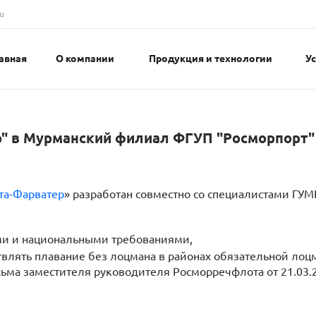
u
авная
О компании
Продукция и технологии
У
" в Мурманский филиал ФГУП "Росморпорт"
та-Фарватер
» разработан совместно со специалистами ГУМ
ми и национальными требованиями,
твлять плавание без лоцмана в районах обязательной лоцм
исьма заместителя руководителя Росморречфлота от 21.03