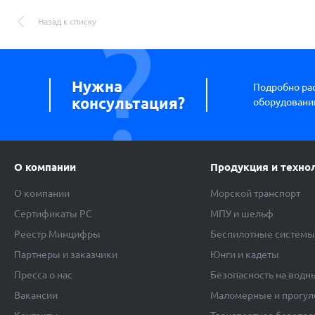
Назад к списку
Нужна
Подробно ра
консультация?
оборудовании
О компании
Продукция и техно
О компании
Морской транспорт
Сертификаты РС
МПУ и шельф
Реестр Минцифры
Беспилотные систем
Партнеры и заказчики
Юнги и кадеты
Пресса о нас
Безопасность на водн
Вакансии
Маломерные и прогул