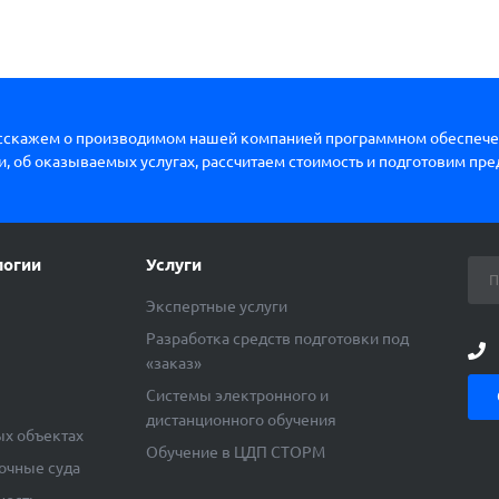
сскажем о производимом нашей компанией программном обеспече
, об оказываемых услугах, рассчитаем стоимость и подготовим пр
логии
Услуги
Экспертные услуги
Разработка средств подготовки под
«заказ»
ы
Системы электронного и
дистанционного обучения
ых объектах
Обучение в ЦДП СТОРМ
очные суда