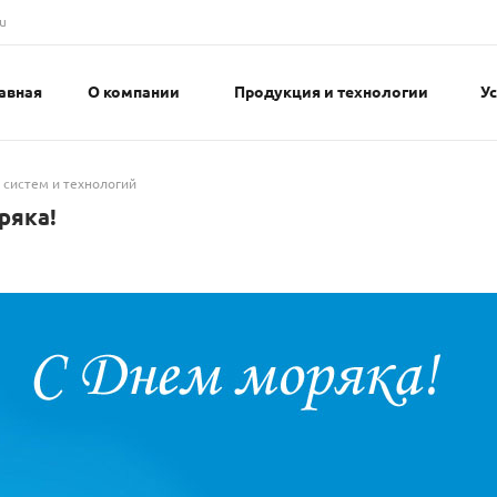
u
авная
О компании
Продукция и технологии
У
 систем и технологий
ряка!