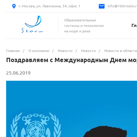
г. Москва, ул. Лавочкина, 34, офис 1
info@100rmsim.r
Образовательные
Гл
системы и технологии
на море и реке
Главная
/
О компании
/
Новости
/
Новости
/
Новости в области
Поздравляем с Международным Днем мо
25.06.2019