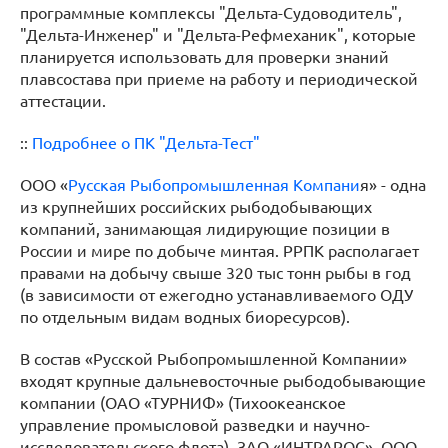
программные комплексы "Дельта-Судоводитель",
"Дельта-Инженер" и "Дельта-Рефмеханик", которые
планируется использовать для проверки знаний
плавсостава при приеме на работу и периодической
аттестации.
::
Подробнее о ПК "Дельта-Тест"
ООО «
Русская Рыбопромышленная Компани
я» - одна
из крупнейших российских рыбодобывающих
компаний, занимающая лидирующие позиции в
России и мире по добыче минтая. РРПК располагает
правами на добычу свыше 320 тыс тонн рыбы в год
(в зависимости от ежегодно устанавливаемого ОДУ
по отдельным видам водных биоресурсов).
В состав «Русской Рыбопромышленной Компании»
входят крупные дальневосточные рыбодобывающие
компании (ОАО «ТУРНИФ» (Тихоокеанское
управление промысловой разведки и научно-
исследовательского флота), ЗАО «ИНТРАРОС», ООО