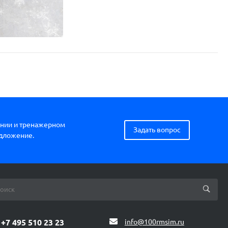
нии и тренажерном
Задать вопрос
едложение.
+7 495 510 23 23
info@100rmsim.ru