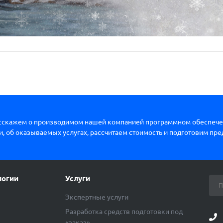
сскажем о производимом нашей компанией программном обеспече
, об оказываемых услугах, рассчитаем стоимость и подготовим пр
логии
Услуги
Экспертные услуги
Разработка средств подготовки под
«заказ»