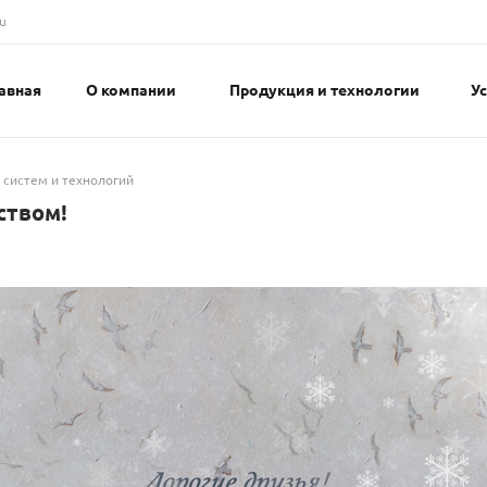
u
авная
О компании
Продукция и технологии
У
 систем и технологий
ством!