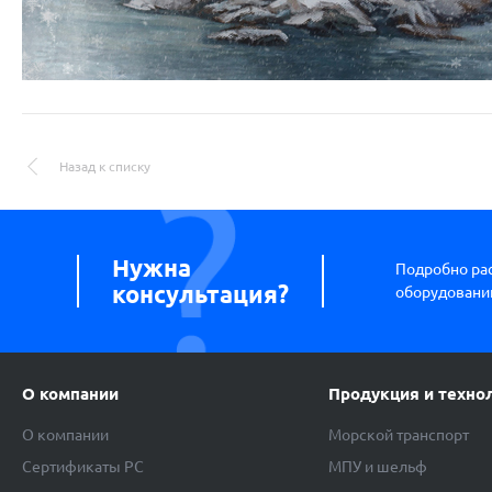
Назад к списку
Нужна
Подробно ра
консультация?
оборудовании
О компании
Продукция и техно
О компании
Морской транспорт
Сертификаты РС
МПУ и шельф