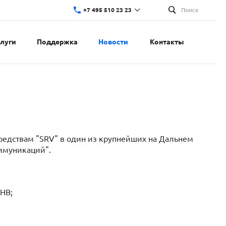
+7 495 510 23 23
Поиск
слуги
Поддержка
Новости
Контакты
редствам "SRV" в один из крупнейших на Дальнем
ммуникаций".
НВ;