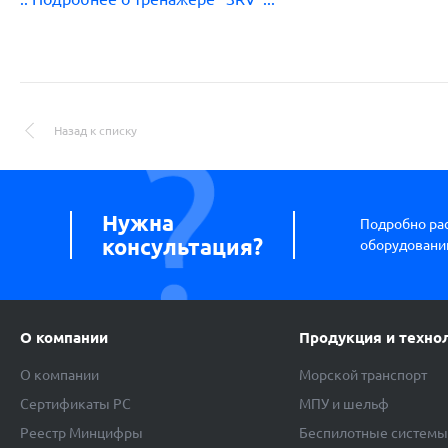
Назад к списку
Нужна
Подробно ра
консультация?
оборудовании
О компании
Продукция и техно
О компании
Морской транспорт
Сертификаты РС
МПУ и шельф
Реестр Минцифры
Беспилотные систем