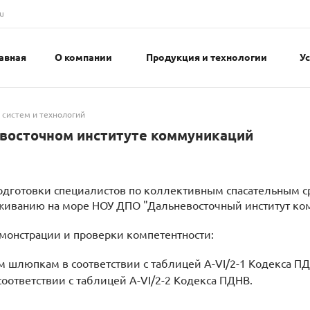
u
авная
О компании
Продукция и технологии
У
 систем и технологий
евосточном институте коммуникаций
одготовки специалистов по коллективным спасательным с
ыживанию на море НОУ ДПО "Дальневосточный институт ко
монстрации и проверки компетентности:
 шлюпкам в соответствии с таблицей А-VI/2-1 Кодекса ПД
ответствии с таблицей А-VI/2-2 Кодекса ПДНВ.