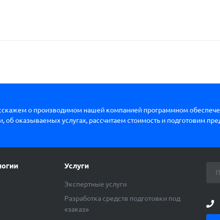
сскажем о производимом нашей компанией программном обеспече
, об оказываемых услугах, рассчитаем стоимость и подготовим пр
логии
Услуги
Экспертные услуги
Разработка средств подготовки под
«заказ»
ы