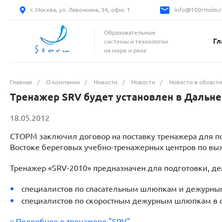
г. Москва, ул. Лавочкина, 34, офис 1
info@100rmsim.r
Образовательные
Гл
системы и технологии
на море и реке
Главная
/
О компании
/
Новости
/
Новости
/
Новости в области
Тренажер SRV будет установлен в Дальн
18.05.2012
СТОРМ заключил договор на поставку тренажера для п
Востоке береговых учебно-тренажерных центров по в
Тренажер «SRV-2010» предназначен для подготовки, де
специалистов по спасательным шлюпкам и дежурным
специалистов по скоростным дежурным шлюпкам в со
:: Подробнее о тренажере "SRV"...