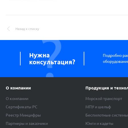
Назад к списку
Нужна
Подробно ра
консультация?
оборудовании
О компании
Продукция и техно
О компании
Морской транспорт
Сертификаты РС
МПУ и шельф
Реестр Минцифры
Беспилотные систем
Партнеры и заказчики
Юнги и кадеты