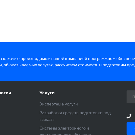
сскажем о производимом нашей компанией программном обеспече
, об оказываемых услугах, рассчитаем стоимость и подготовим пр
логии
Услуги
Экспертные услуги
Разработка средств подготовки под
«заказ»
ы
Системы электронного и
дистанционного обучения