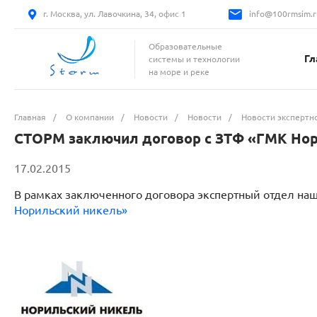
г. Москва, ул. Лавочкина, 34, офис 1
info@100rmsim.r
Образовательные
Гл
системы и технологии
на море и реке
Главная
/
О компании
/
Новости
/
Новости
/
Новости экспертн
СТОРМ заключил договор c ЗТФ «ГМК Нори
17.02.2015
В рамках заключенного договора экспертный отдел наш
Норильский никель»