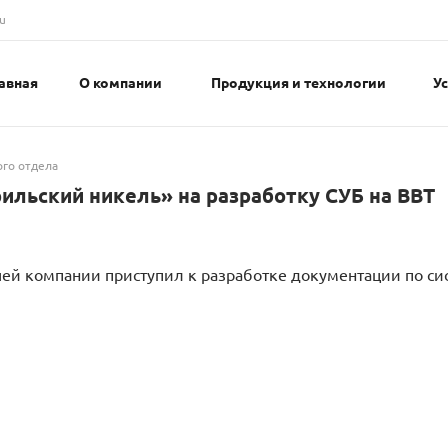
u
авная
О компании
Продукция и технологии
У
ого отдела
льский никель» на разработку СУБ на ВВТ
ей компании приступил к разработке документации по си