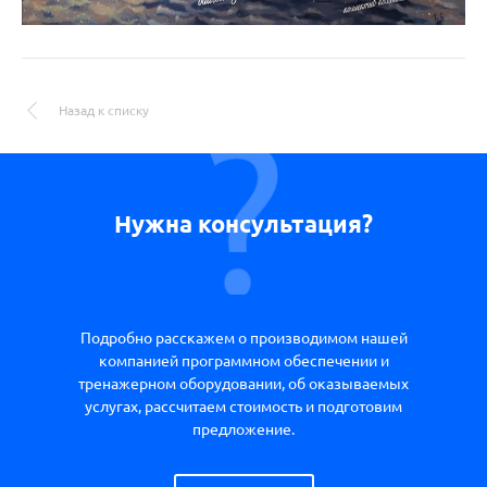
Назад к списку
Нужна консультация?
Подробно расскажем о производимом нашей
компанией программном обеспечении и
тренажерном оборудовании, об оказываемых
услугах, рассчитаем стоимость и подготовим
предложение.