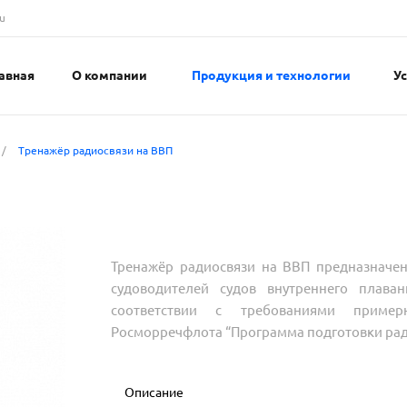
u
авная
О компании
Продукция и технологии
У
/
Тренажёр радиосвязи на ВВП
Тренажёр радиосвязи на ВВП предназначен
судоводителей судов внутреннего плава
соответствии с требованиями пример
Росморречфлота “Программа подготовки ра
Описание