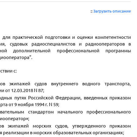
::
Загрузить описание
 для практической подготовки и оценки компетентности
ния, судовых радиоспециалистов и радиооператоров в
ной дополнительной профессиональной программы
диооператора”.
ствии с:
в экипажей судов внутреннего водного транспорта,
 от 12.03.2018 N 87;
одных путях Российской Федерации, введенных приказом
а от 9 ноября 1994 г. N 59;
вательным стандартом начального профессионального
диооператор»;
в экипажей морских судов, утвержденного приказом
для реализации в морских образовательных организациях;