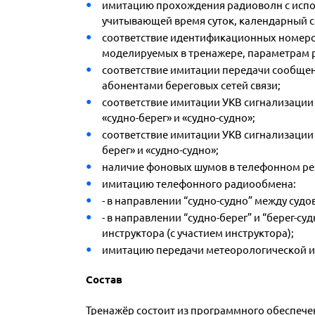
имитацию прохождения радиоволн с исп
учитывающей время суток, календарный с
соответствие идентификационных номеров,
моделируемых в тренажере, параметрам 
соответствие имитации передачи сообщен
абонентами береговых сетей связи;
соответствие имитации УКВ сигнализации
«судно-берег» и «судно-судно»;
соответствие имитации УКВ сигнализации 
берег» и «судно-судно»;
наличие фоновых шумов в телефонном р
имитацию телефонного радиообмена:
-
в направлении “судно-судно” между судо
- в направлении “судно-берег” и “берег-
инструктора (с участием инструктора);
имитацию передачи метеорологической и 
Состав
Тренажёр состоит из программного обеспечен