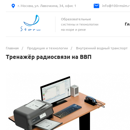
г. Москва, ул. Лавочкина, 34, офис 1
info@100rmsim.r
Образовательные
Гл
системы и технологии
на море и реке
Главная
/
Продукция и технологии
/
Внутренний водный транспорт
Тренажёр радиосвязи на ВВП