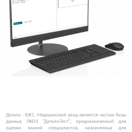
Дельта - БЖС. Медицинский уход является частью базы
данных ПКОЗ "Дельта-Тест", предназначенной для
оценки знаний специалистов, назначенных для