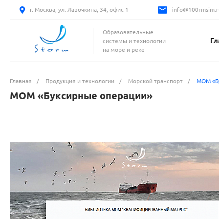
г. Москва, ул. Лавочкина, 34, офис 1
info@100rmsim.r
Образовательные
Гл
системы и технологии
на море и реке
Главная
/
Продукция и технологии
/
Морской транспорт
/
МОМ «Б
МОМ «Буксирные операции»