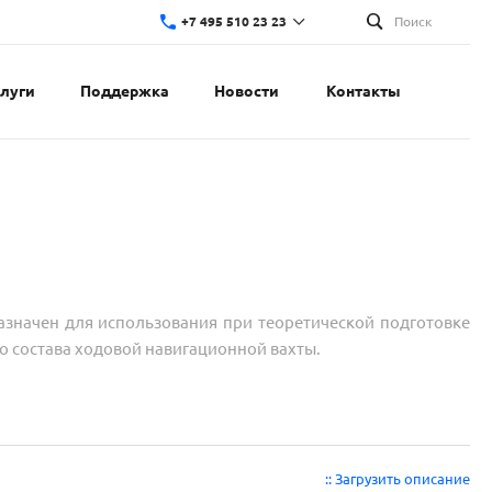
+7 495 510 23 23
Поиск
слуги
Поддержка
Новости
Контакты
начен для использования при теоретической подготовке
 состава ходовой навигационной вахты.
:: Загрузить описание