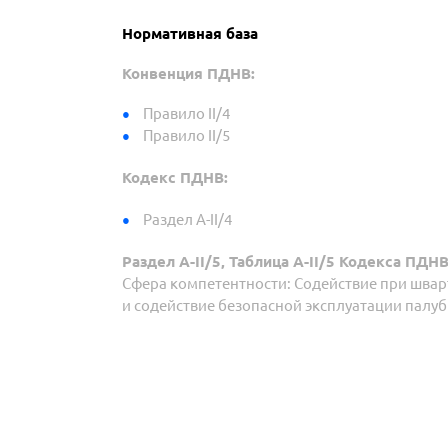
Нормативная база
Конвенция ПДНВ:
Правило II/4
Правило II/5
Кодекс ПДНВ:
Раздел A-II/4
Раздел A-II/5, Таблица A-II/5 Кодекса ПДН
Сфера компетентности: Содействие при швар
и содействие безопасной эксплуатации палу