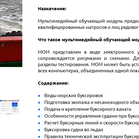
Назначение:
Мультимедийный обучающий модуль предназ
квалифицированных матросов и лиц рядового
Что такое мультимедийный обучающий мо
МОМ представлен в виде электронного у
сопровождается рисунками и схемами. Д
разделы тестирования. МОМ может быть уст
всех компьютерах, объединенных одной лок
Содержание:
Виды морских буксировок
Подготовка экипажа и несамоходного объе
Подача и крепление буксирного каната
Особенности управления судами при букс
Расчет буксирных линий и скорости букси
Буксировка судна во льдах
Правила технической эксплуатации буксир