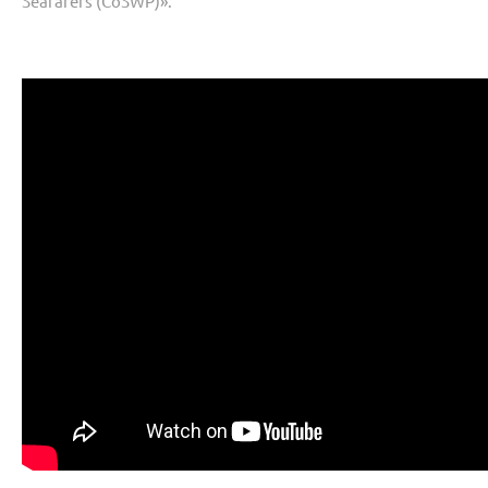
Seafarers (CoSWP)».