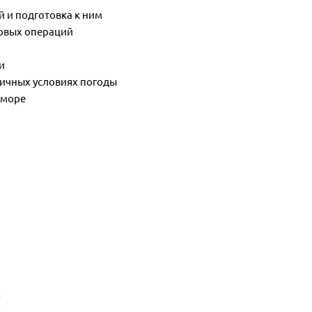
 и подготовка к ним
зовых операций
и
личных условиях погоды
 море
В
В