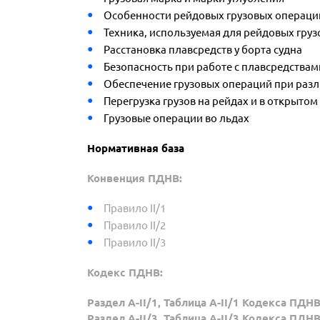
Особенности рейдовых грузовых операций
Техника, используемая для рейдовых гру
Расстановка плавсредств у борта судна
Безопасность при работе с плавсредствам
Обеспечение грузовых операций при раз
Перегрузка грузов на рейдах и в открытом
Грузовые операции во льдах
Нормативная база
Конвенция ПДНВ:
Правило II/1
Правило II/2
Правило II/3
Кодекс ПДНВ:
Раздел A-II/1, Таблица A-II/1 Кодекса ПДН
Раздел A-II/3, Таблица A-II/3 Кодекса ПДН