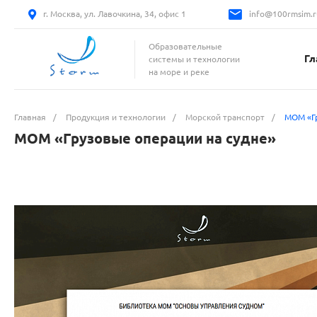
г. Москва, ул. Лавочкина, 34, офис 1
info@100rmsim.r
Образовательные
Гл
системы и технологии
на море и реке
Главная
/
Продукция и технологии
/
Морской транспорт
/
МОМ «Гр
МОМ «Грузовые операции на судне»