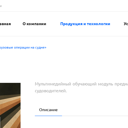
u
авная
О компании
Продукция и технологии
У
узовые операции на судне»
Мультимедийный обучающий модуль предназ
судоводителей.
Описание