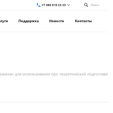
+7 495 510 23 23
Поиск
слуги
Поддержка
Новости
Контакты
начен для использования при теоретической подготовке