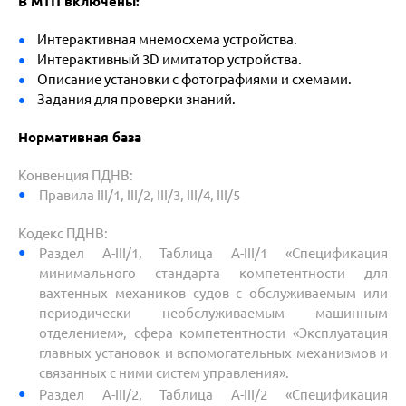
В МТП включены:
Интерактивная мнемосхема устройства.
Интерактивный 3D имитатор устройства.
Описание установки с фотографиями и схемами.
Задания для проверки знаний.
Нормативная база
Конвенция ПДНВ:
Правила III/1, III/2, III/3, III/4, III/5
Кодекс ПДНВ:
Раздел A-III/1, Таблица A-III/1 «Спецификация
минимального стандарта компетентности для
вахтенных механиков судов с обслуживаемым или
периодически необслуживаемым машинным
отделением», сфера компетентности «Эксплуатация
главных установок и вспомогательных механизмов и
связанных с ними систем управления».
Раздел A-III/2, Таблица A-III/2 «Спецификация