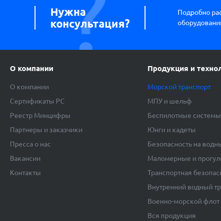
Нужна
Подробно ра
консультация?
оборудовании
О компании
Продукция и техно
О компании
Морской транспорт
Сертификаты РС
МПУ и шельф
Реестр Минцифры
Беспилотные систем
Партнеры и заказчики
Юнги и кадеты
Пресса о нас
Безопасность на водн
Вакансии
Маломерные и прогул
Контакты
Транспортная безопас
Внутренний водный т
Военно-морской флот
Вся продукция