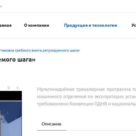
u
авная
О компании
Продукция и технологии
У
тановка гребного винта регулируемого шага»‎
мого шага»‎
Мультимедийная тренажерная программа пр
машинного отделения по эксплуатации устан
требованиями Конвенции ПДНВ и националь
Описание