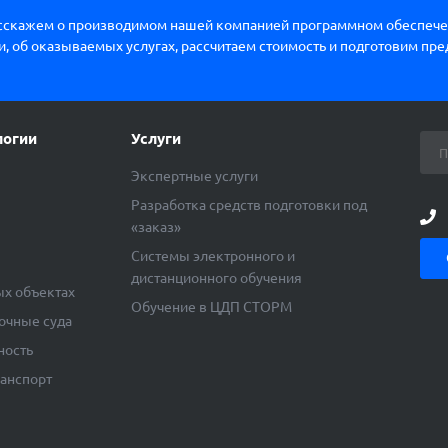
сскажем о производимом нашей компанией программном обеспече
, об оказываемых услугах, рассчитаем стоимость и подготовим пр
логии
Услуги
Экспертные услуги
Разработка средств подготовки под
«заказ»
ы
Системы электронного и
дистанционного обучения
ых объектах
Обучение в ЦДП СТОРМ
очные суда
ность
ранспорт