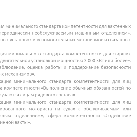
кация минимального стандарта компетентности для вахтенных
 периодически необслуживаемым машинным отделением»,
вных установок и вспомогательных механизмов и связанных
икация минимального стандарта компетентности для старших
 двигательной установкой мощностью 3 000 кВт или более»,
наблюдение, оценка работы и поддержание безопасности
ых механизмов».
ификация минимального стандарта компетентности для лиц
ра компетентности «Выполнение обычных обязанностей по
ручаются лицам рядового состава».
ификация минимального стандарта компетентности для лиц
цированного моториста на судах с обслуживаемым или
ным отделением», сфера компетентности «Содействие
инной вахты».