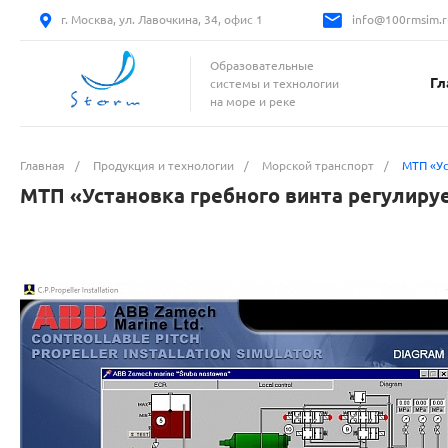
г. Москва, ул. Лавочкина, 34, офис 1
info@100rmsim.r
Образовательные
Гл
системы и технологии
на море и реке
Главная
/
Продукция и технологии
/
Морской транспорт
/
МТП «Ус
МТП «Установка гребного винта регулируе