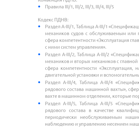
Правила III/1, III/2, III/3, III/4, III/5
Кодекс ПДНВ:
Раздел A-III/1, Таблица A-III/1 «Специфи
механиков судов с обслуживаемым или
сфера компетентности «Эксплуатация гла
с ними систем управления».
Раздел A-III/2, Таблица A-III/2 «Специф
механиков и вторых механиков с главной
сфера компетентности «Эксплуатация, 
двигательной установки и вспомогательн
Раздел A-III/4, Таблица A-III/4 «Спец
рядового состава машинной вахты», сфе
вахте в машинном отделении, которые по
Раздел A-III/5, Таблица A-III/5 «Спец
рядового состава в качестве квалифи
периодически необслуживаемым машин
наблюдению и управлению несением маш