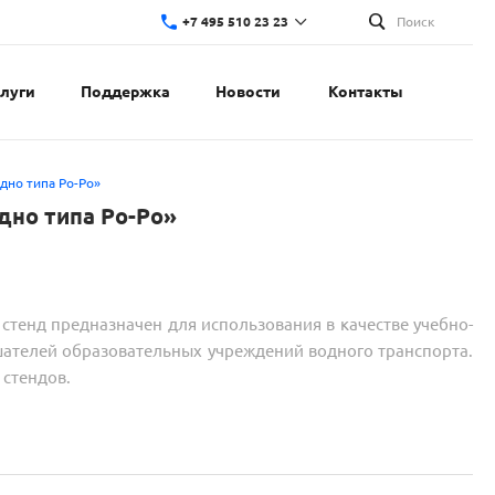
+7 495 510 23 23
Поиск
слуги
Поддержка
Новости
Контакты
дно типа Ро-Ро»
дно типа Ро-Ро»
енд предназначен для использования в качестве учебно-
шателей образовательных учреждений водного транспорта.
 стендов.