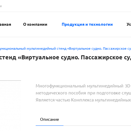
u
авная
О компании
Продукция и технологии
У
нкциональный мультимедийный стенд «Виртуальное судно. Пассажирское су
енд «Виртуальное судно. Пассажирское су
Многофункциональный мультимедийный 3D ст
методического пособия при подготовке слу
Является частью Комплекса мультимедийных
Описание