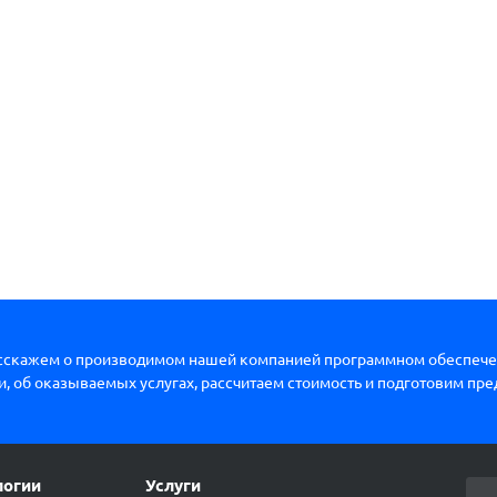
сскажем о производимом нашей компанией программном обеспече
, об оказываемых услугах, рассчитаем стоимость и подготовим пр
логии
Услуги