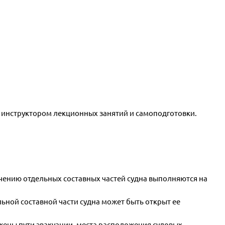
 инструктором лекционных занятий и самоподготовки.
учению отдельных составных частей судна выполняются на
ьной составной части судна может быть открыт ее
жены пути эвакуации, места расположения судовых