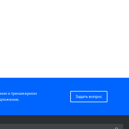
нии и тренажерном
Задать вопрос
едложение.