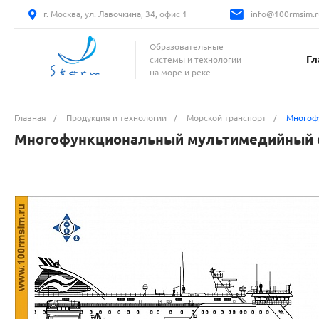
г. Москва, ул. Лавочкина, 34, офис 1
info@100rmsim.r
Образовательные
Гл
системы и технологии
на море и реке
Главная
/
Продукция и технологии
/
Морской транспорт
/
Многофу
Многофункциональный мультимедийный ст