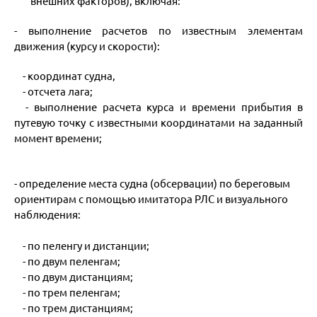
внешних факторов), включая:
- выполнение расчетов по известным элементам
движения (курсу и скорости):
- координат судна,
- отсчета лага;
- выполнение расчета курса и времени прибытия в
путевую точку с известными координатами на заданный
момент времени;
- определение места судна (обсервации) по береговым
ориентирам с помощью имитатора РЛС и визуального
наблюдения:
- по пеленгу и дистанции;
- по двум пеленгам;
- по двум дистанциям;
- по трем пеленгам;
- по трем дистанциям;