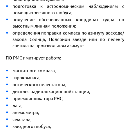
подготовка к астрономическим наблюдениям с
помощью звездного глобуса;
получение обсервованных координат судна по
высотным линиям положения;
определения поправки компаса по азимуту восхода/
захода Солнца, Полярной звезде или по пеленгу
светила на произвольном азимуте.
ПО РМС имитирует работу:
магнитного компаса,
гирокомпаса,
оптического пеленгатора,
дисплея радиолокационной станции,
приемоиндикатора РНС,
лага,
анемометра,
секстана,
звездного глобуса,