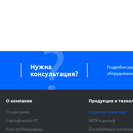
Нужна
Подробно ра
консультация?
оборудовании
О компании
Продукция и техно
О компании
Морской транспорт
Сертификаты РС
МПУ и шельф
Реестр Минцифры
Беспилотные систем