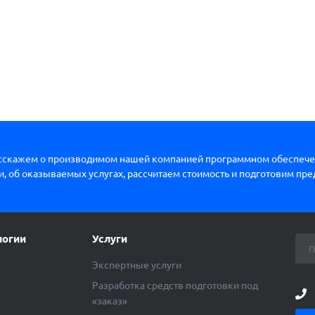
сскажем о производимом нашей компанией программном обеспече
, об оказываемых услугах, рассчитаем стоимость и подготовим пр
логии
Услуги
Экспертные услуги
Разработка средств подготовки под
«заказ»
ы