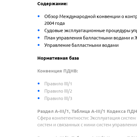
Содержание:
Обзор Международной конвенции о контро
2004 года
Судовые эксплуатационные процедуры уп
План управления балластными водами и 
Управление балластными водами
Нормативная база
Конвенция ПДНВ:
Правило III/1
Правило III/2
Правило III/3
Раздел A-III/1, Таблица A-III/1 Кодекса ПД
Сфера компетентности: Эксплуатация систем
систем и связанных с ними систем управления