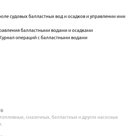
ле судовых балластных вод и осадков и управлении ими
равления балластными водами и осадками
Журнал операций с балластными водами
НВ
 топливных, смазочных, балластных и других насосных
.