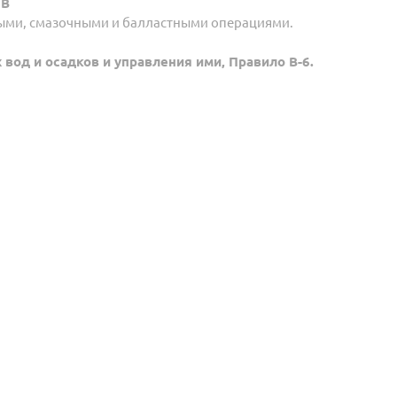
НВ
ными, смазочными и балластными операциями
.
вод и осадков и управления ими, Правило B-6.