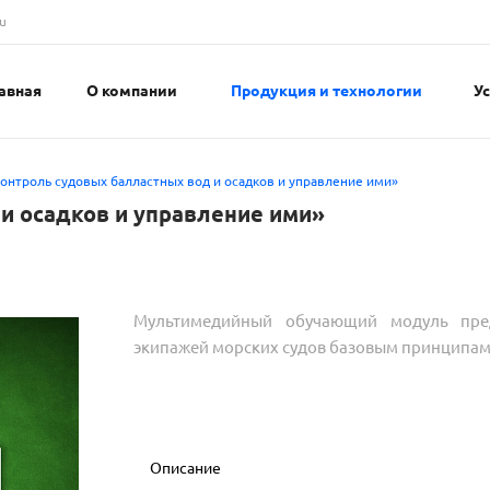
u
авная
О компании
Продукция и технологии
У
нтроль судовых балластных вод и осадков и управление ими»
и осадков и управление ими»
Мультимедийный обучающий модуль пред
экипажей морских судов базовым принципам
Описание