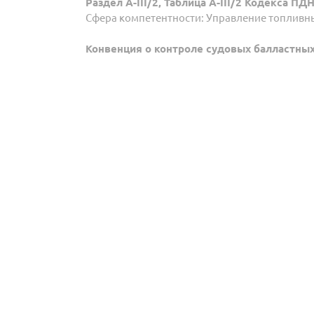
Раздел A-III/2, Таблица A-III/2 Кодекса ПД
Сфера компетентности: Управление топлив
Конвенция о контроле судовых балластных 