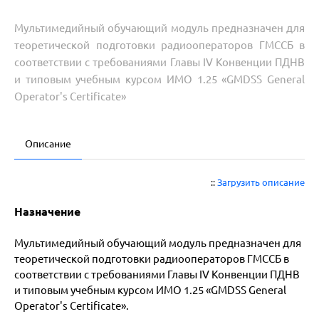
Мультимедийный обучающий модуль предназначен для
теоретической подготовки радиооператоров ГМССБ в
соответствии с требованиями Главы IV Конвенции ПДНВ
и типовым учебным курсом ИМО 1.25 «GMDSS General
Operator's Certificate»
Описание
::
Загрузить описание
Назначение
Мультимедийный обучающий модуль предназначен для
теоретической подготовки радиооператоров ГМССБ в
соответствии с требованиями Главы IV Конвенции ПДНВ
и типовым учебным курсом ИМО 1.25 «GMDSS General
Operator's Certificate».