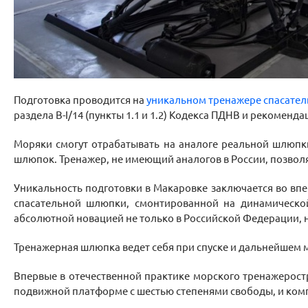
Подготовка проводится на
уникальном тренажере спасате
раздела B-I/14 (пункты 1.1 и 1.2) Кодекса ПДНВ и рекоменд
Моряки смогут отрабатывать на аналоге реальной шлюпк
шлюпок. Тренажер, не имеющий аналогов в России, позволя
Уникальность подготовки в Макаровке заключается во вп
спасательной шлюпки, смонтированной на динамическо
абсолютной новацией не только в Российской Федерации, н
Тренажерная шлюпка ведет себя при спуске и дальнейшем м
Впервые в отечественной практике морского тренажерос
подвижной платформе с шестью степенями свободы, и ко