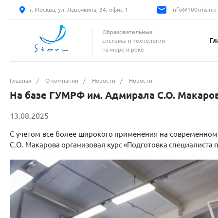
г. Москва, ул. Лавочкина, 34, офис 1
info@100rmsim.r
Образовательные
Гл
системы и технологии
на море и реке
Главная
/
О компании
/
Новости
/
Новости
На базе ГУМРФ им. Адмирала С.О. Макаро
13.08.2025
С учетом все более широкого применения на современно
С.О. Макарова организовал курс «Подготовка специалиста