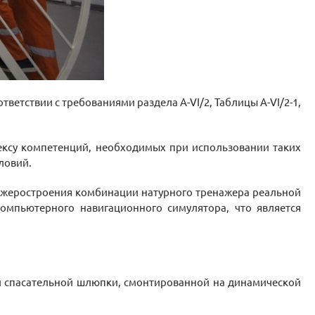
ответствии с требованиями раздела A-VI/2, Таблицы A-VI/2-1,
ексу компетенций, необходимых при использовании таких
ловий.
нажеростроения комбинации натурного тренажера реальной
мпьютерного навигационного симулятора, что является
й спасательной шлюпки, смонтированной на динамической