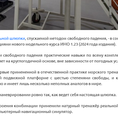
льной шлюпки
, спускаемой методом свободного падения, - в со
ациями нового модельного курса ИМО 1.23 (2024 года издания).
и свободного падения практические навыки по всему компл
ет на круглогодичной основе, вне зависимости от погодных ус
ервые примененной в отечественной практике морского тре
й подвижной платформе с шестью степенями свободы, и ко
о и имеет лишь несколько неполных аналогов в мире.
аневрировании ровно так, как ведет себя настоящая шлюпка.
троения комбинации применили натурный тренажёр реально
мпьютерный навигационный симулятор.