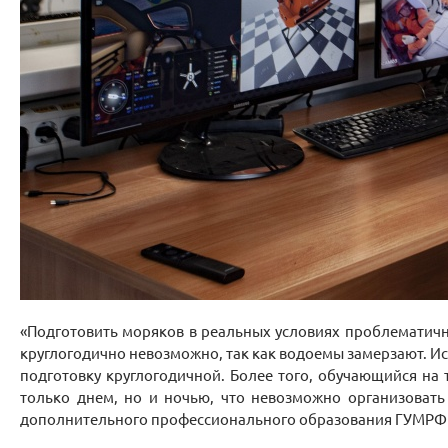
«Подготовить моряков в реальных условиях проблематично
круглогодично невозможно, так как водоемы замерзают. Ис
подготовку круглогодичной. Более того, обучающийся на 
только днем, но и ночью, что невозможно организовать
дополнительного профессионального образования ГУМРФ и