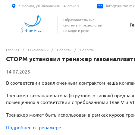
г. Москва, ул. Лавочкина, 34, офис 1
info@100rmsim.r
Образовательные
Гл
системы и технологии
на море и реке
Главная
/
О компании
/
Новости
/
Новости
СТОРМ установил тренажер газоанализато
14.07.2025
В соответствии с заключенным контрактом наша компани
Тренажер газоанализатора («грузового танка») предна
помещениях в соответствии с требованиями Глав V и VI
Тренажер может быть использован в рамках курсов тре
Подробнее о тренажере…