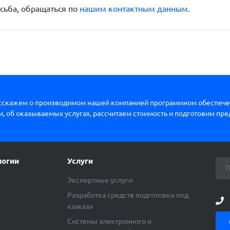
сьба, обращаться по
нашим контактным данным.
сскажем о производимом нашей компанией программном обеспече
, об оказываемых услугах, рассчитаем стоимость и подготовим пр
логии
Услуги
Экспертные услуги
Разработка средств подготовки под
«заказ»
ы
Системы электронного и