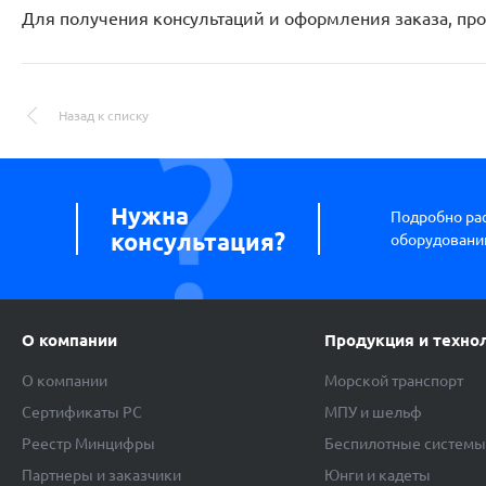
Для получения консультаций и оформления заказа, про
Назад к списку
Нужна
Подробно ра
консультация?
оборудовании
О компании
Продукция и техно
О компании
Морской транспорт
Сертификаты РС
МПУ и шельф
Реестр Минцифры
Беспилотные систем
Партнеры и заказчики
Юнги и кадеты