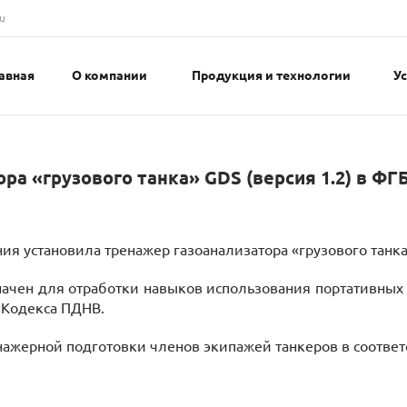
u
авная
О компании
Продукция и технологии
У
ра «грузового танка» GDS (версия 1.2) в Ф
я установила тренажер газоанализатора «грузового танка»
значен для отработки навыков использования портативны
 Кодекса ПДНВ.
нажерной подготовки членов экипажей танкеров в соответ